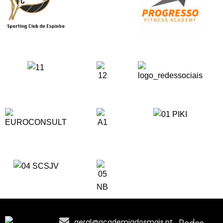
Redes
geral@academiadosmais.pt